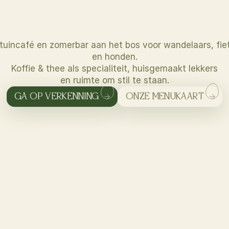
V
E
L
D
1
tuincafé en zomerbar aan het bos voor wandelaars, fie
en honden.
Koffie & thee als specialiteit, huisgemaakt lekkers
en ruimte om stil te staan.
GA OP VERKENNING
ONZE MENUKAART