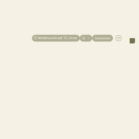
Veldkruisstraat 13, Ursel
Gesloten
°C