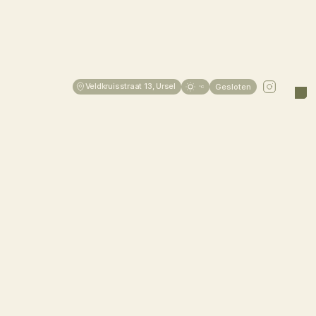
Veldkruisstraat 13, Ursel
Gesloten
°C