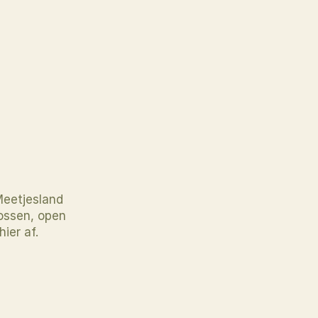
eetjesland 
ossen, open 
ier af.