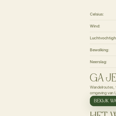
Celsius:
Wind:
Luchtvochtigh
Bewolking:
Neerslag:
GA J
Wandelroutes, f
omgeving van U
BEKIJK W