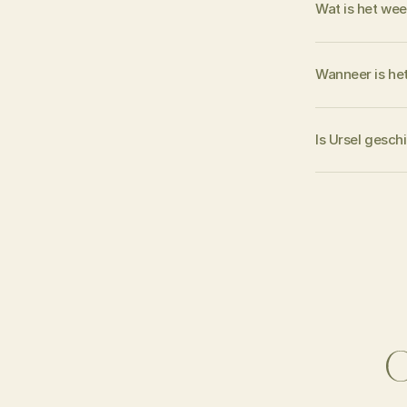
Wat is het wee
Wanneer is he
Is Ursel gesch
O