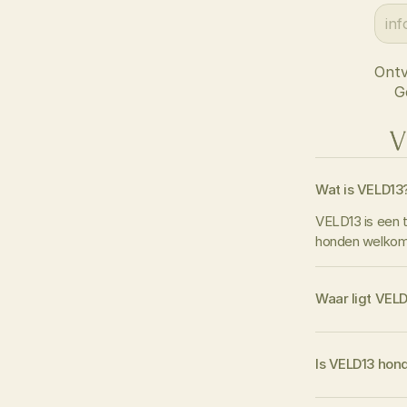
Ontv
G
V
Wat is VELD13
VELD13 is een tu
honden welkom 
Waar ligt VEL
Is VELD13 hond