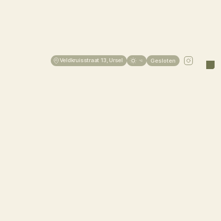
Veldkruisstraat 13, Ursel
Gesloten
°C