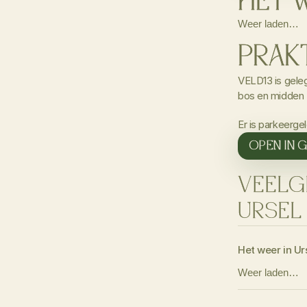
HET 
Weer laden…
PRAK
VELD13 is gelege
bos en midden 
Er is parkeerge
OPEN IN 
VEELG
URSEL
Het weer in Ur
Weer laden…