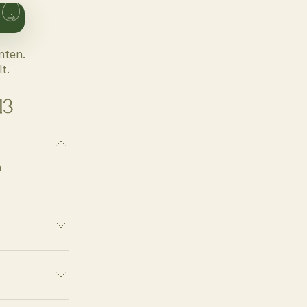
nten.
t.
13
 