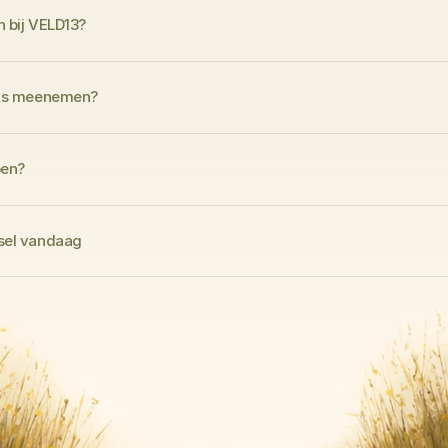
n bij VELD13?
iets meenemen?
pen?
rsel vandaag